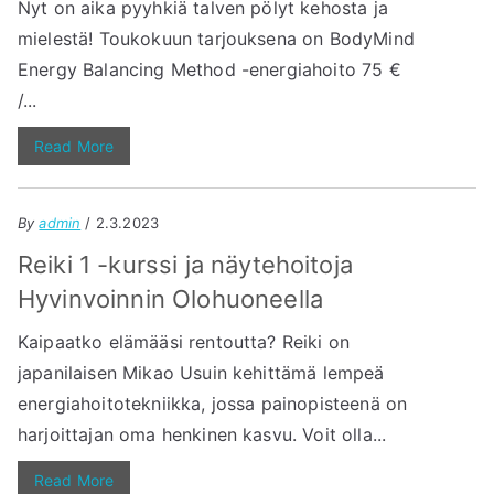
Nyt on aika pyyhkiä talven pölyt kehosta ja
mielestä! Toukokuun tarjouksena on BodyMind
Energy Balancing Method -energiahoito 75 €
/...
Read More
By
admin
/ 2.3.2023
Reiki 1 -kurssi ja näytehoitoja
Hyvinvoinnin Olohuoneella
Kaipaatko elämääsi rentoutta? Reiki on
japanilaisen Mikao Usuin kehittämä lempeä
energiahoitotekniikka, jossa painopisteenä on
harjoittajan oma henkinen kasvu. Voit olla...
Read More