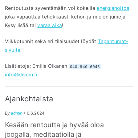
Rentoutusta syventämään voi kokeilla
energiahoitoa
,
joka vapauttaa tehokkaasti kehon ja mielen jumeja.
Kysy lisää tai
varaa aika
!
Viikkotunnit sekä eri tilaisuudet löydät
Tapahtumat-
sivulta
.
Lisätietoja: Emilia Olkanen
040-840 6045
info@divein.fi
Ajankohtaista
By
admin
/ 6.6.2024
Kesään rentoutta ja hyvää oloa
joogalla, meditaatiolla ja