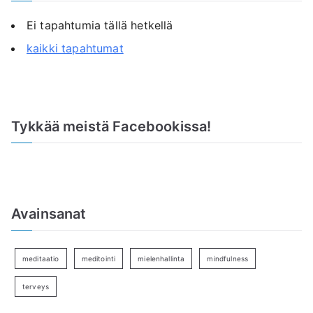
Ei tapahtumia tällä hetkellä
kaikki tapahtumat
Tykkää meistä Facebookissa!
Avainsanat
meditaatio
meditointi
mielenhallinta
mindfulness
terveys