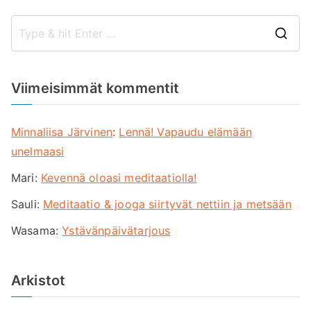
S
e
a
Viimeisimmät kommentit
r
c
Minnaliisa Järvinen
:
Lennä! Vapaudu elämään
h
unelmaasi
f
Mari
:
Kevennä oloasi meditaatiolla!
o
r
Sauli
:
Meditaatio & jooga siirtyvät nettiin ja metsään
:
Wasama
:
Ystävänpäivätarjous
Arkistot