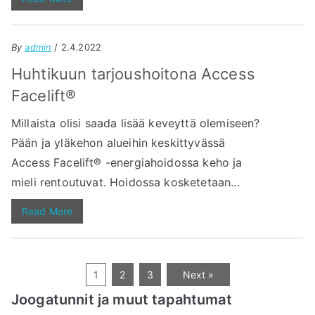
By
admin
/ 2.4.2022
Huhtikuun tarjoushoitona Access
Facelift®
Millaista olisi saada lisää keveyttä olemiseen?
Pään ja yläkehon alueihin keskittyvässä
Access Facelift® -energiahoidossa keho ja
mieli rentoutuvat. Hoidossa kosketetaan...
Read More
1
2
3
Next »
Joogatunnit ja muut tapahtumat