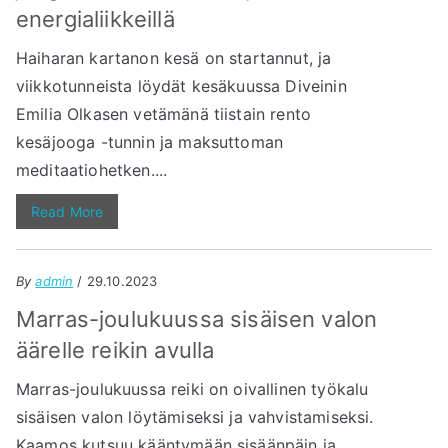
energialiikkeillä
Haiharan kartanon kesä on startannut, ja
viikkotunneista löydät kesäkuussa Diveinin
Emilia Olkasen vetämänä tiistain rento
kesäjooga -tunnin ja maksuttoman
meditaatiohetken....
Read More
By
admin
/ 29.10.2023
Marras-joulukuussa sisäisen valon
äärelle reikin avulla
Marras-joulukuussa reiki on oivallinen työkalu
sisäisen valon löytämiseksi ja vahvistamiseksi.
Kaamos kutsuu kääntymään sisäänpäin ja