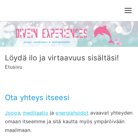
Siirry
sisältöön
Divein Experiences
Jooga, meditaatio ja energiahoito Tampere
Löydä ilo ja virtaavuus sisältäsi!
Etusivu
Ota yhteys itseesi
Jooga
,
meditaatio
ja
energiahoidot
avaavat yhteyden
omaan itseemme ja sitä kautta myös ympäröivään
maailmaan.