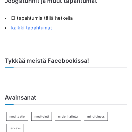
Joogatunnit ja muut tapahtumat
Ei tapahtumia tällä hetkellä
kaikki tapahtumat
Tykkää meistä Facebookissa!
Avainsanat
meditaatio
meditointi
mielenhallinta
mindfulness
terveys