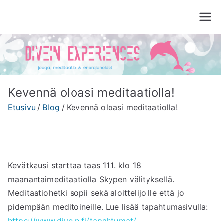
Siirry
sisältöön
Divein Experiences
Jooga, meditaatio ja energiahoito Tampere
Kevennä oloasi meditaatiolla!
Etusivu
Blog
Kevennä oloasi meditaatiolla!
Kevätkausi starttaa taas 11.1. klo 18
maanantaimeditaatiolla Skypen välityksellä.
Meditaatiohetki sopii sekä aloittelijoille että jo
pidempään meditoineille. Lue lisää tapahtumasivulla:
https://www.divein.fi/tapahtumat/