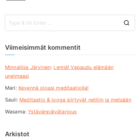
S
e
a
Viimeisimmät kommentit
r
c
Minnaliisa Järvinen
:
Lennä! Vapaudu elämään
h
unelmaasi
f
Mari
:
Kevennä oloasi meditaatiolla!
o
r
Sauli
:
Meditaatio & jooga siirtyvät nettiin ja metsään
:
Wasama
:
Ystävänpäivätarjous
Arkistot