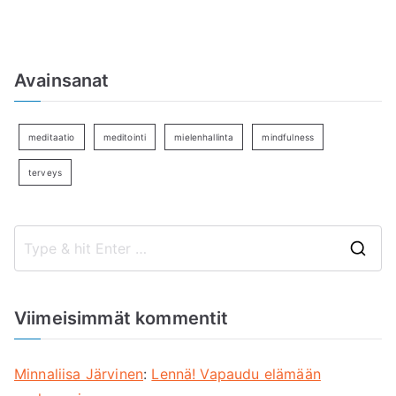
Avainsanat
meditaatio
meditointi
mielenhallinta
mindfulness
terveys
S
e
a
Viimeisimmät kommentit
r
c
Minnaliisa Järvinen
:
Lennä! Vapaudu elämään
h