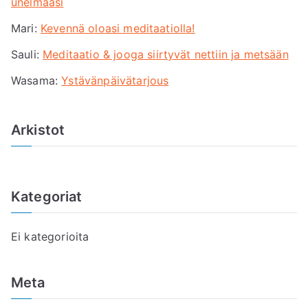
unelmaasi
f
Mari
:
Kevennä oloasi meditaatiolla!
o
r
Sauli
:
Meditaatio & jooga siirtyvät nettiin ja metsään
:
Wasama
:
Ystävänpäivätarjous
Arkistot
Kategoriat
Ei kategorioita
Meta