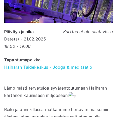
Päiväys ja aika
Karttaa ei ole saatavissa
Date(s) - 21.02.2025
18.00 - 19.00
Tapahtumapaikka
Haiharan Taidekeskus - Jooga & meditaatio
Lämpimästi tervetuloa syvärentoutumaan Haiharan
kartanon kauniiseen miljööseen!
Reiki ja ääni -illassa matkaamme hoitaviin maisemiin
äänimaljojen, gongien ja muiden soitinten avulla.