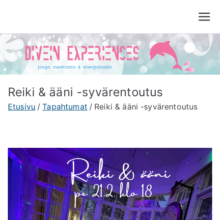
Siirry
sisältöön
Divein Experiences
Jooga, meditaatio ja energiahoito Tampere
Reiki & ääni -syvärentoutus
Etusivu
Tapahtumat
Reiki & ääni -syvärentoutus