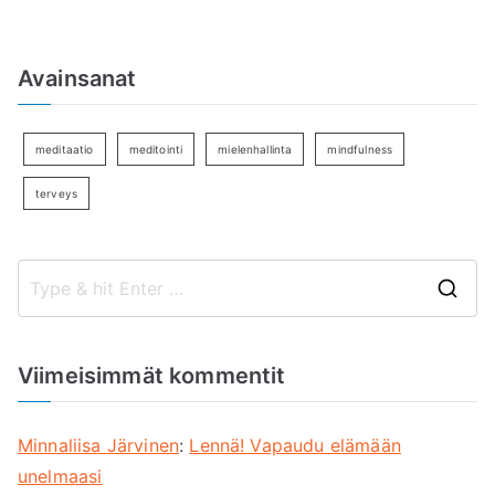
Avainsanat
meditaatio
meditointi
mielenhallinta
mindfulness
terveys
S
e
a
Viimeisimmät kommentit
r
c
Minnaliisa Järvinen
:
Lennä! Vapaudu elämään
h
unelmaasi
f