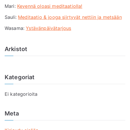
Mari
:
Kevennä oloasi meditaatiolla!
o
r
Sauli
:
Meditaatio & jooga siirtyvät nettiin ja metsään
:
Wasama
:
Ystävänpäivätarjous
Arkistot
Kategoriat
Ei kategorioita
Meta