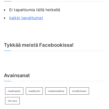
Ei tapahtumia tällä hetkellä
kaikki tapahtumat
Tykkää meistä Facebookissa!
Avainsanat
meditaatio
meditointi
mielenhallinta
mindfulness
terveys