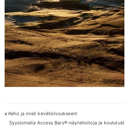
Artikkelien
Keho ja mieli kevätsiivoukseen!
Syyslomalla Access Bars®-näytehoitoja ja koulutust
selaus