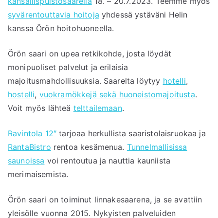
kansallispuistosaarella
18. – 20.7.2023. Teemme myös
syvärentouttavia hoitoja
yhdessä ystäväni Helin
kanssa Örön hoitohuoneella.
Örön saari on upea retkikohde, josta löydät
monipuoliset palvelut ja erilaisia
majoitusmahdollisuuksia. Saarelta löytyy
hotelli
,
hostelli
,
vuokramökkejä sekä huoneistomajoitusta
.
Voit myös lähteä
telttailemaan
.
Ravintola 12″
tarjoaa herkullista saaristolaisruokaa ja
RantaBistro
rentoa kesämenua.
Tunnelmallisissa
saunoissa
voi rentoutua ja nauttia kauniista
merimaisemista.
Örön saari on toiminut linnakesaarena, ja se avattiin
yleisölle vuonna 2015. Nykyisten palveluiden