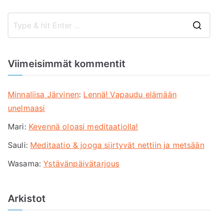
S
e
a
Viimeisimmät kommentit
r
c
Minnaliisa Järvinen
:
Lennä! Vapaudu elämään
h
unelmaasi
f
Mari
:
Kevennä oloasi meditaatiolla!
o
r
Sauli
:
Meditaatio & jooga siirtyvät nettiin ja metsään
:
Wasama
:
Ystävänpäivätarjous
Arkistot