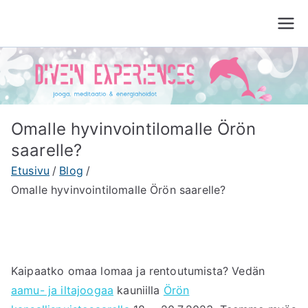
Siirry
sisältöön
Divein Experiences
Jooga, meditaatio ja energiahoito Tampere
Omalle hyvinvointilomalle Örön
saarelle?
Etusivu
Blog
Omalle hyvinvointilomalle Örön saarelle?
Kaipaatko omaa lomaa ja rentoutumista? Vedän
aamu- ja iltajoogaa
kauniilla
Örön