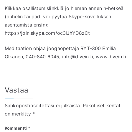
Klikkaa osallistumislinkkiä jo hieman ennen h-hetkeä
(puhelin tai padi voi pyytää Skype-sovelluksen
asentamista ensin):
https://join.skype.com/oc3lJhYD8zCt
Meditaation ohjaa joogaopettaja RYT-300 Emilia
Olkanen, 040-840 6045, info@divein.fi, www.divein.fi
Vastaa
Sähköpostiosoitettasi ei julkaista.
Pakolliset kentät
on merkitty
*
Kommentti
*