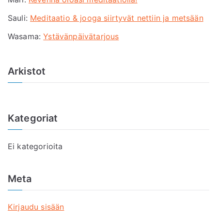
r
Sauli
:
Meditaatio & jooga siirtyvät nettiin ja metsään
:
Wasama
:
Ystävänpäivätarjous
Arkistot
Kategoriat
Ei kategorioita
Meta
Kirjaudu sisään