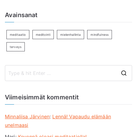
Avainsanat
meditaatio
meditointi
mielenhallinta
mindfulness
terveys
S
e
a
Viimeisimmät kommentit
r
c
Minnaliisa Järvinen
:
Lennä! Vapaudu elämään
h
unelmaasi
f
Mari
:
Kevennä oloasi meditaatiolla!
o