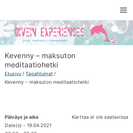
Siirry
sisältöön
Divein Experiences
Jooga, meditaatio ja energiahoito Tampere
Kevenny – maksuton
meditaatiohetki
Etusivu
Tapahtumat
Kevenny – maksuton meditaatiohetki
Päiväys ja aika
Karttaa ei ole saatavissa
Date(s) - 19.04.2021