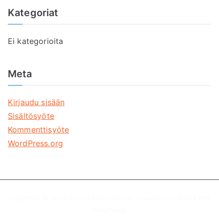
Kategoriat
Ei kategorioita
Meta
Kirjaudu sisään
Sisältösyöte
Kommenttisyöte
WordPress.org
Copyright © 2026
Divein Experiences
. Powered by
Zakra
and
WordPress
.