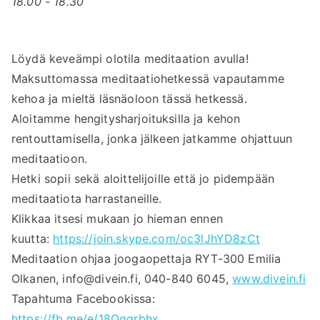
18.00 - 18.30
Löydä keveämpi olotila meditaation avulla!
Maksuttomassa meditaatiohetkessä vapautamme
kehoa ja mieltä läsnäoloon tässä hetkessä.
Aloitamme hengitysharjoituksilla ja kehon
rentouttamisella, jonka jälkeen jatkamme ohjattuun
meditaatioon.
Hetki sopii sekä aloittelijoille että jo pidempään
meditaatiota harrastaneille.
Klikkaa itsesi mukaan jo hieman ennen
kuutta:
https://join.skype.com/oc3lJhYD8zCt
Meditaation ohjaa joogaopettaja RYT-300 Emilia
Olkanen, info@divein.fi, 040-840 6045,
www.divein.fi
Tapahtuma Facebookissa:
https://fb.me/e/18Oqgrbhx