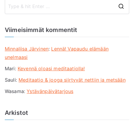
S
e
a
Viimeisimmät kommentit
r
c
Minnaliisa Järvinen
:
Lennä! Vapaudu elämään
h
unelmaasi
f
Mari
:
Kevennä oloasi meditaatiolla!
o
r
Sauli
:
Meditaatio & jooga siirtyvät nettiin ja metsään
:
Wasama
:
Ystävänpäivätarjous
Arkistot