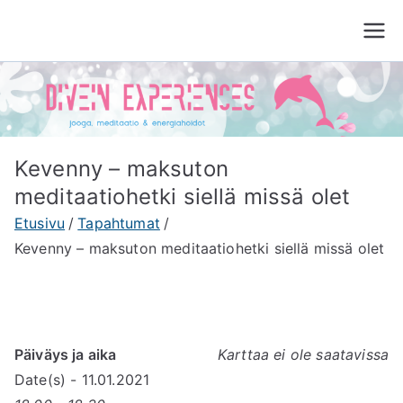
Siirry
sisältöön
Divein Experiences
Jooga, meditaatio ja energiahoito Tampere
Kevenny – maksuton
meditaatiohetki siellä missä olet
Etusivu
Tapahtumat
Kevenny – maksuton meditaatiohetki siellä missä olet
Päiväys ja aika
Karttaa ei ole saatavissa
Date(s) - 11.01.2021