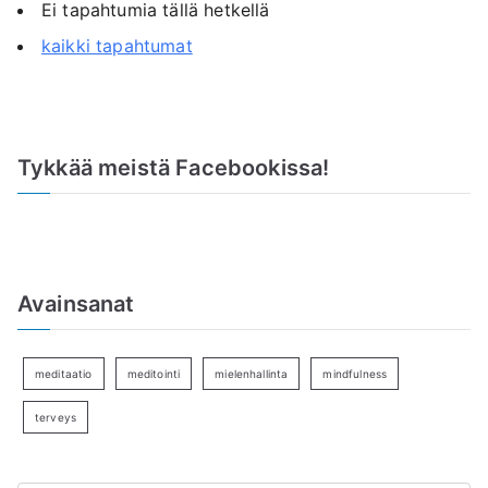
Ei tapahtumia tällä hetkellä
kaikki tapahtumat
Tykkää meistä Facebookissa!
Avainsanat
meditaatio
meditointi
mielenhallinta
mindfulness
terveys