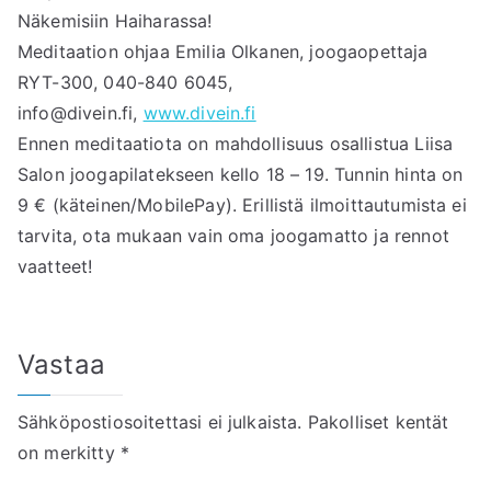
Näkemisiin Haiharassa!
Meditaation ohjaa Emilia Olkanen, joogaopettaja
RYT-300, 040-840 6045,
info@divein.fi,
www.divein.fi
Ennen meditaatiota on mahdollisuus osallistua Liisa
Salon joogapilatekseen kello 18 – 19. Tunnin hinta on
9 € (käteinen/MobilePay). Erillistä ilmoittautumista ei
tarvita, ota mukaan vain oma joogamatto ja rennot
vaatteet!
Vastaa
Sähköpostiosoitettasi ei julkaista.
Pakolliset kentät
on merkitty
*