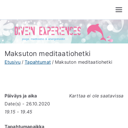
Siirry
sisältöön
Divein Experiences
Jooga, meditaatio ja energiahoito Tampere
Maksuton meditaatiohetki
Etusivu
Tapahtumat
Maksuton meditaatiohetki
Päiväys ja aika
Karttaa ei ole saatavissa
Date(s) - 26.10.2020
19.15 - 19.45
Tapahtumapaikka