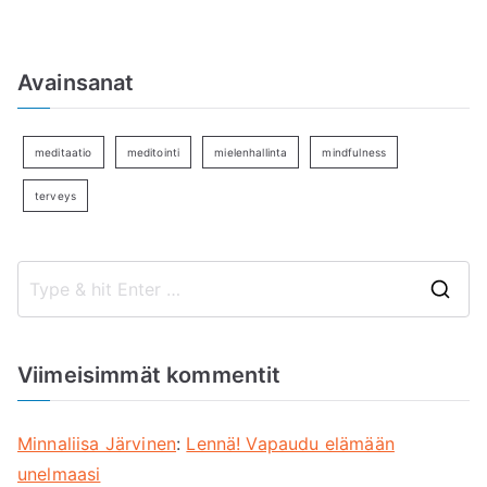
Avainsanat
meditaatio
meditointi
mielenhallinta
mindfulness
terveys
S
e
a
Viimeisimmät kommentit
r
c
Minnaliisa Järvinen
:
Lennä! Vapaudu elämään
h
unelmaasi
f