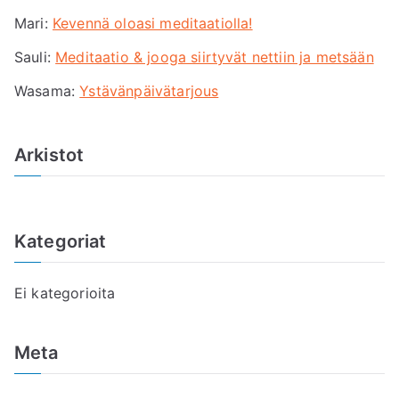
Mari
:
Kevennä oloasi meditaatiolla!
o
r
Sauli
:
Meditaatio & jooga siirtyvät nettiin ja metsään
:
Wasama
:
Ystävänpäivätarjous
Arkistot
Kategoriat
Ei kategorioita
Meta