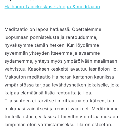
Haiharan Taidekeskus - Jooga & meditaatio
Meditaatio on lepoa hetkessä. Opettelemme
luopumaan ponnistelusta ja rentoudumme,
hyväksymme tämän hetken. Kun löydämme
syvemmän yhteyden itseemme ja avaamme
sydämemme, yhteys myös ympäröivään maailmaan
vahvistuu. Kaaoksen keskeltä avautuu läsnäolon ilo.
Maksuton meditaatio Haiharan kartanon kauniissa
ympäristössä tarjoaa levähdyshetken jokaiselle, joka
kaipaa elämäänsä lisää rentoutta ja iloa.
Tilaisuuteen ei tarvitse ilmoittautua etukäteen, tuo
mukanasi vain itsesi ja rennot vaatteet. Meditoimme
tuoleilla istuen, villasukat tai viltin voi ottaa mukaan
lämpimän olon varmistamiseksi. Tila on esteetön.