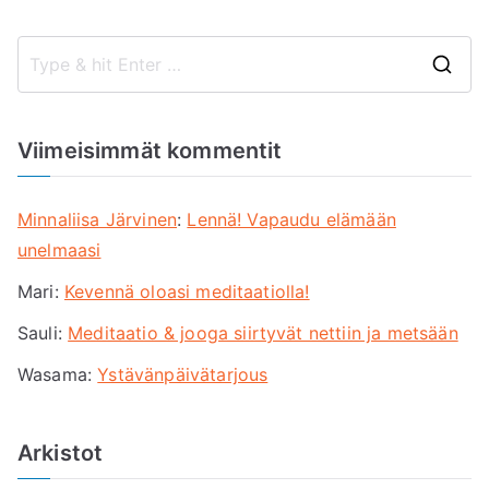
S
e
a
Viimeisimmät kommentit
r
c
Minnaliisa Järvinen
:
Lennä! Vapaudu elämään
h
unelmaasi
f
Mari
:
Kevennä oloasi meditaatiolla!
o
r
Sauli
:
Meditaatio & jooga siirtyvät nettiin ja metsään
:
Wasama
:
Ystävänpäivätarjous
Arkistot