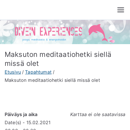
Siirry
sisältöön
Divein Experiences
Jooga, meditaatio ja energiahoito Tampere
Maksuton meditaatiohetki siellä
missä olet
Etusivu
Tapahtumat
Maksuton meditaatiohetki siellä missä olet
Päiväys ja aika
Karttaa ei ole saatavissa
Date(s) - 15.02.2021