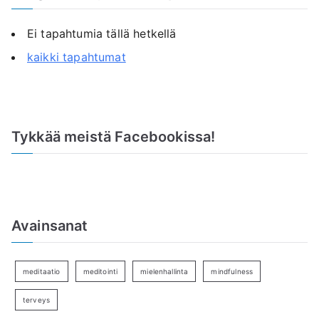
Ei tapahtumia tällä hetkellä
kaikki tapahtumat
Tykkää meistä Facebookissa!
Avainsanat
meditaatio
meditointi
mielenhallinta
mindfulness
terveys