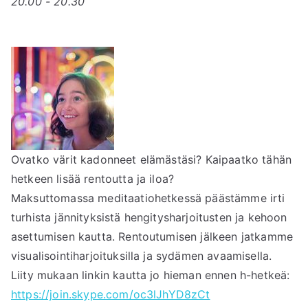
20.00 - 20.30
Ovatko värit kadonneet elämästäsi? Kaipaatko tähän
hetkeen lisää rentoutta ja iloa?
Maksuttomassa meditaatiohetkessä päästämme irti
turhista jännityksistä hengitysharjoitusten ja kehoon
asettumisen kautta. Rentoutumisen jälkeen jatkamme
visualisointiharjoituksilla ja sydämen avaamisella.
Liity mukaan linkin kautta jo hieman ennen h-hetkeä:
https://join.skype.com/oc3lJhYD8zCt