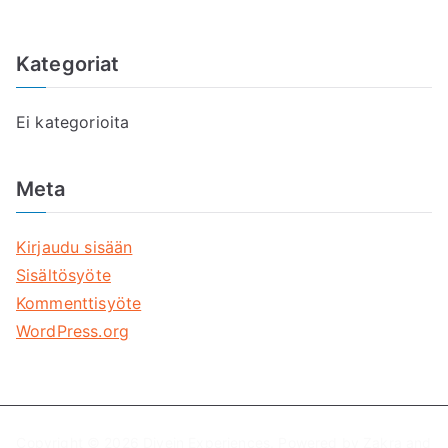
Kategoriat
Ei kategorioita
Meta
Kirjaudu sisään
Sisältösyöte
Kommenttisyöte
WordPress.org
Copyright © 2026
Divein Experiences
. Powered by
Zakra
and